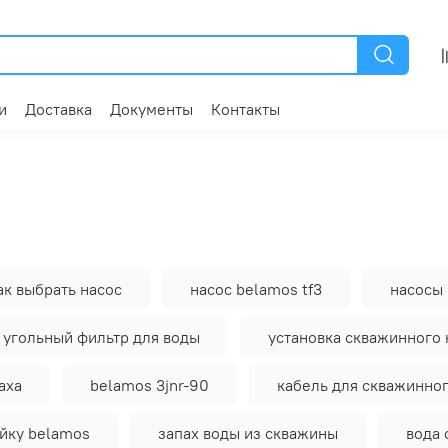
и
Доставка
Документы
Контакты
ак выбрать насос
насос belamos tf3
насосы
угольный фильтр для воды
установка скважинного 
аха
belamos 3jnr-90
кабель для скважинног
йку belamos
запах воды из скважины
вода 