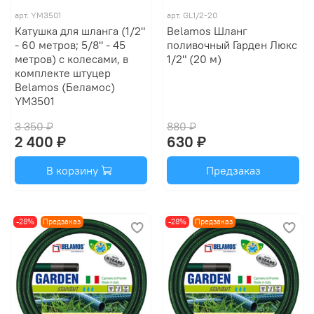
арт.
YM3501
арт.
GL1/2-20
Катушка для шланга (1/2"
Belamos Шланг
- 60 метров; 5/8" - 45
поливочный Гарден Люкс
метров) с колесами, в
1/2" (20 м)
комплекте штуцер
Belamos (Беламос)
YM3501
3 350 ₽
880 ₽
2 400 ₽
630 ₽
В корзину
Предзаказ
-28%
Предзаказ
-28%
Предзаказ