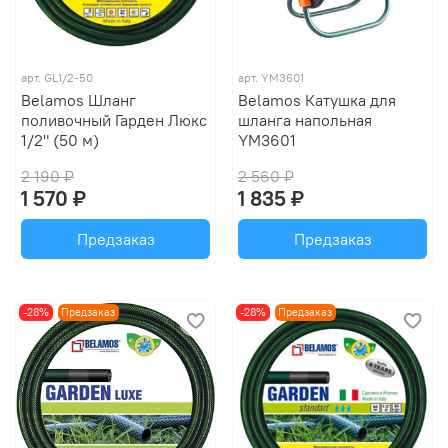
арт.
GL1/2-50
арт.
YM3601
Belamos Шланг
Belamos Катушка для
поливочный Гарден Люкс
шланга напольная
1/2" (50 м)
YM3601
2 190 ₽
2 560 ₽
1 570 ₽
1 835 ₽
Предзаказ
Предзаказ
-28%
Предзаказ
-28%
Предзаказ