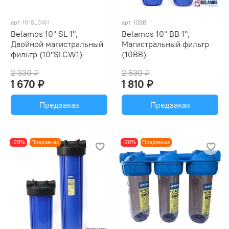
арт.
10"SLCW1
арт.
10BB
Belamos 10" SL 1",
Belamos 10" BB 1",
Двойной магистральный
Магистральный фильтр
фильтр (10"SLCW1)
(10BB)
2 330 ₽
2 530 ₽
1 670 ₽
1 810 ₽
Предзаказ
Предзаказ
-28%
Предзаказ
-28%
Предзаказ