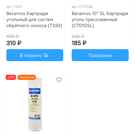
арт.
T333
арт.
CTO10SL
Belamos Картридж
Belamos 10" SL Картридж
угольный для систем
уголь прессованный
обратного осмоса (T333)
(CTO10SL)
430 ₽
240 ₽
310 ₽
185 ₽
В корзину
Предзаказ
-23%
Предзаказ