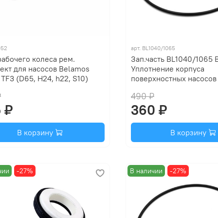
052
арт.
BL1040/1065
рабочего колеса рем.
Зап.часть BL1040/1065 
ект для насосов Belamos
Уплотнение корпуса
TF3 (D65, H24, h22, S10)
поверхностных насосов 
₽
490 ₽
 ₽
360 ₽
В корзину
В корзину
чии
-27%
В наличии
-27%