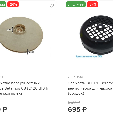
чии
-26%
В наличии
-27%
019
арт.
BL1070
чатка поверхностных
Зап.часть BL1070 Bela
ов Belamos 08 (D120 d10 h
вентилятора для насоса
рем.комплект
(ободок)
₽
950 ₽
 ₽
695 ₽