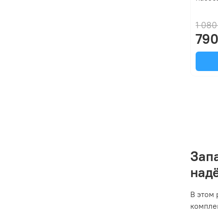
1 080
790
Зап
над
В этом
компле