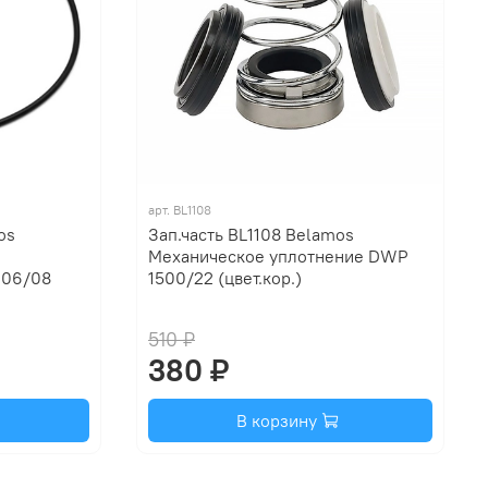
арт.
BL1108
os
Зап.часть BL1108 Belamos
Механическое уплотнение DWP
 06/08
1500/22 (цвет.кор.)
510 ₽
380 ₽
В корзину