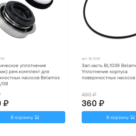
034
арт.
BL1039
ическое уплотнение
Зап.часть BL1039 Belam
ник) рем.комплект для
Уплотнение корпуса
хностных насосов Belamos
поверхностных насосов
/08
₽
490 ₽
 ₽
360 ₽
В корзину
В корзину