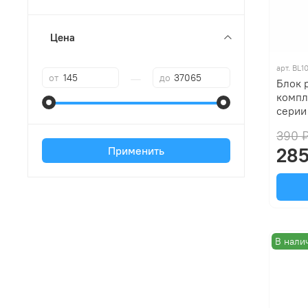
Цена
арт.
BL1
—
от
до
Блок 
компл
серии 
390 
285
Применить
В нали