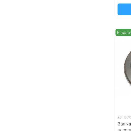
В нали
арт.
BL1
Зап.ч
насоса