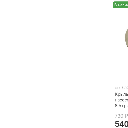
В нали
арт.
BL1
Крыль
насос
8.5) 
730 
540