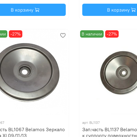
В корзину
В корзину
чии
-27%
В наличии
-27%
067
арт.
BL1137
асть BL1067 Belamos Зеркало
Зап.часть BL1137 Belam
 XI 09/11/13
к суппорту поверхностн