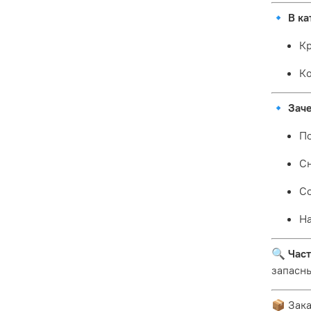
🔹
В ка
Кр
Ко
🔹
Зач
По
Сн
Со
На
🔍
Част
запасны
📦 Зака