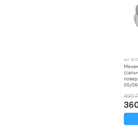
арт.
BL1
Механ
(саль
повер
05/06
490 
360