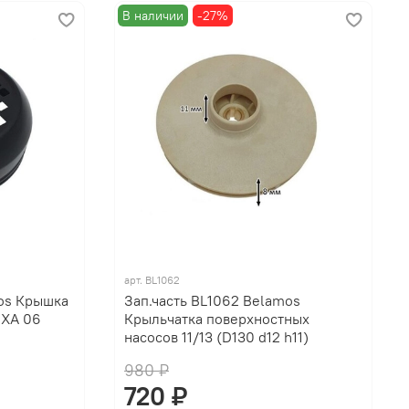
В наличии
-27%
арт.
BL1062
mos Крышка
Зап.часть BL1062 Belamos
 ХА 06
Крыльчатка поверхностных
насосов 11/13 (D130 d12 h11)
980 ₽
720 ₽