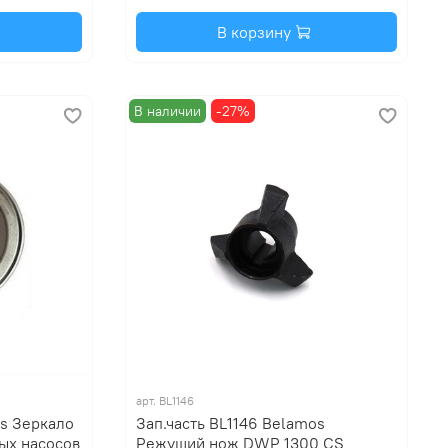
В корзину
В наличии
-27%
арт.
BL1146
os Зеркало
Зап.часть BL1146 Belamos
ых насосов
Режущий нож DWP 1300 CS