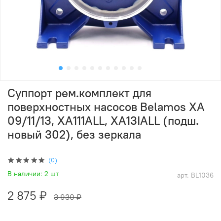
Суппорт рем.комплект для
поверхностных насосов Belamos XA
09/11/13, XA111ALL, XA13IALL (подш.
новый 302), без зеркала
(0)
В наличии:
2 шт
арт.
BL1036
2 875 ₽
3 930 ₽