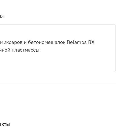
вы
, миксеров и бетономешалок Belamos BX
чной пластмассы.
акты