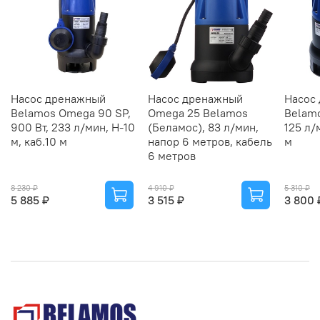
Насос дренажный
Насос дренажный
Насос
Belamos Omega 90 SP,
Omega 25 Belamos
Belam
900 Вт, 233 л/мин, Н-10
(Беламос), 83 л/мин,
125 л/
м, каб.10 м
напор 6 метров, кабель
м
6 метров
8 230 ₽
4 910 ₽
5 310 ₽
5 885 ₽
3 515 ₽
3 800 