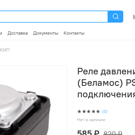
и
Доставка
Документы
Контакты
 КИП
Реле давлен
(Беламос) P
подключения
(0)
Нет в наличии
585 ₽
820 ₽