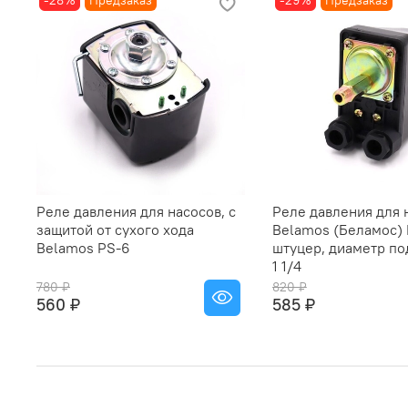
-28%
Предзаказ
-29%
Предзаказ
Реле давления для насосов, с
Реле давления для 
защитой от сухого хода
Belamos (Беламос)
Belamos PS-6
штуцер, диаметр п
1 1/4
780 ₽
820 ₽
560 ₽
585 ₽