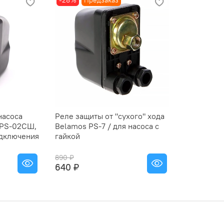
-28%
Предзаказ
насоса
Реле защиты от "сухого" хода
 PS-02CШ,
Belamos PS-7 / для насоса с
одключения
гайкой
890 ₽
640 ₽