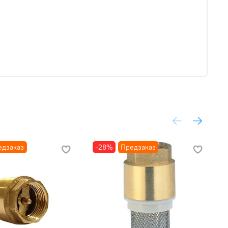
едзаказ
-28%
Предзаказ