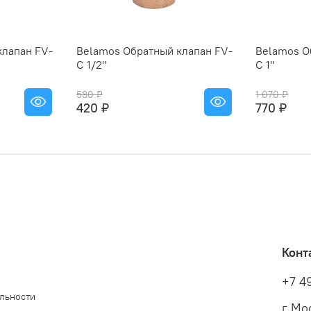
клапан FV-
Belamos Обратный клапан FV-
Belamos О
C 1/2"
C 1"
580 ₽
1 070 ₽
420 ₽
770 ₽
Конт
+7 4
льности
г Мос