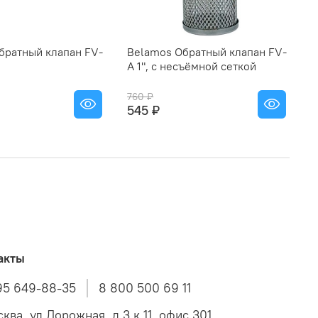
братный клапан FV-
Belamos Обратный клапан FV-
B
A 1", с несъёмной сеткой
B
760 ₽
1
545 ₽
7
акты
95 649-88-35
8 800 500 69 11
ква, ул Дорожная, д 3 к 11, офис 301